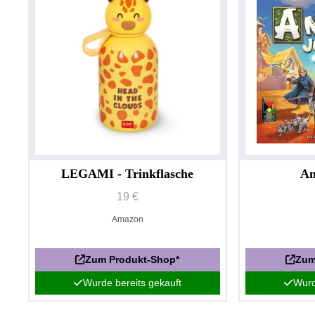
LEGAMI - Trinkflasche
An
19 €
Amazon
Zum Produkt-Shop*
Zum
Wurde bereits gekauft
Wurd