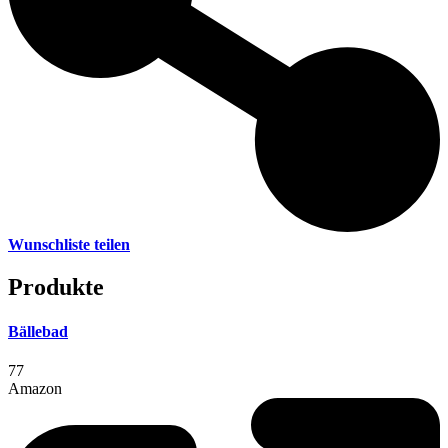
Wunschliste teilen
Produkte
Bällebad
77
Amazon