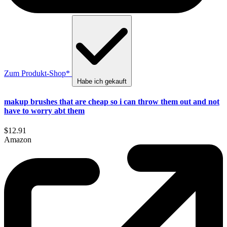
Zum Produkt-Shop*
Habe ich gekauft
makup brushes that are cheap so i can throw them out and not
have to worry abt them
$12.91
Amazon