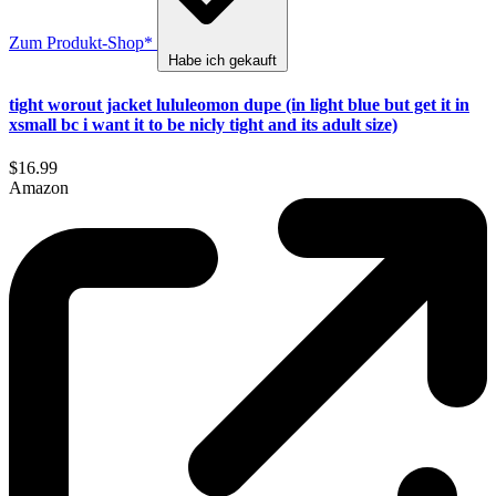
Zum Produkt-Shop*
Habe ich gekauft
tight worout jacket lululeomon dupe (in light blue but get it in
xsmall bc i want it to be nicly tight and its adult size)
$16.99
Amazon