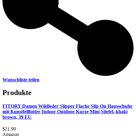
Wunschliste teilen
Produkte
FITORY Damen Wildleder Slipper Flache Slip On Hausschuhe
mit Kunstfellfutter Indoor Outdoor Kurze Mini Stiefel, khaki
brown, 39 EU
$21.99
Amazon