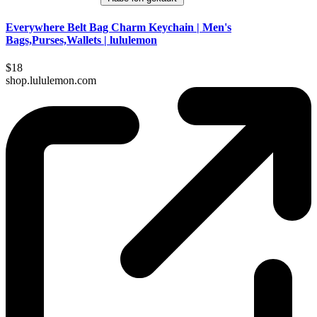
Everywhere Belt Bag Charm Keychain | Men's
Bags,Purses,Wallets | lululemon
$18
shop.lululemon.com