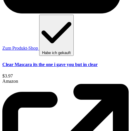
Zum Produkt-Shop
Habe ich gekauft
Clear Mascara its the one i gave you but in clear
$3.97
Amazon