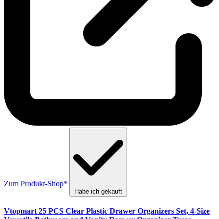
Zum Produkt-Shop*
Habe ich gekauft
Vtopmart 25 PCS Clear Plastic Drawer Organizers Set, 4-Size