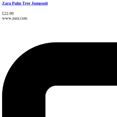
Zara Palm Tree Jumpsuit
£22.99
www.zara.com