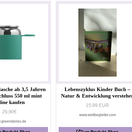
lasche ab 3,5 Jahren
Lebenszyklus Kinder Buch –
chluss 550 ml mint
Natur & Entwicklung verstehe
line kaufen
15.99 EUR
29,90€
www.weltbegleiter.com
greenstories.de
 Produkt-Shop
Zum Produkt-Shop