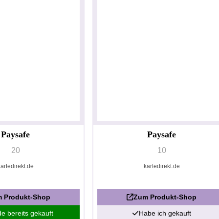
Paysafe
Paysafe
20
10
kartedirekt.de
kartedirekt.de
 Produkt-Shop
Zum Produkt-Shop
e bereits gekauft
Habe ich gekauft